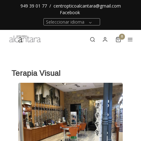
949 39 01 77
/
centropticoalcantara@gmail.com
Facebook
Seleccionar idioma
0
Terapia Visual