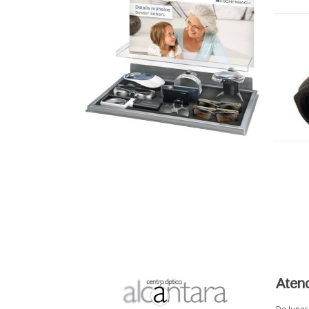
Atenc
De lunes 