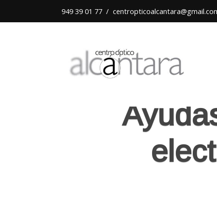
949 39 01 77
/
centropticoalcantara@gmail.co
Ayudas
elec