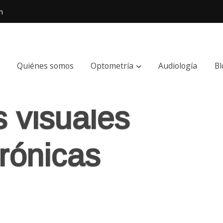
m
Quiénes somos
Optometría
Audiología
Bl
 visuales
trónicas