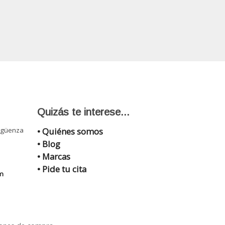
Quizás te interese...
igüenza
• Quiénes somos
• Blog
• Marcas
•
Pide tu cita
m