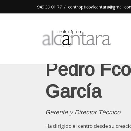
949 39 01 77
/
centropticoalcantara@gmail.co
Pedro Fco
García
Gerente y Director Técnico
Ha dirigido el centro desde su creac