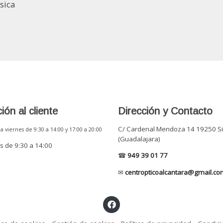
sica
ión al cliente
Dirección y Contacto
C/ Cardenal Mendoza 14 19250 S
a viernes de 9:30 a 14:00 y 17:00 a 20:00
(Guadalajara)
 de 9:30 a 14:00
☎
949 39 01 77
✉
centropticoalcantara@gmail.co